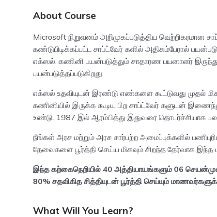
About Course
Microsoft நிறுவனம் அறிமுகப்படுத்திய வெற்றிகரமான சாப்
கண்டுபிடிக்கப்பட்ட சாப்ட்வேர் களில் அதிகம்பேரால் பய
எக்ஸல். கணினி பயன்படுத்தும் சாதாரண பயனாளர் இருந்து
பயன்படுத்தப்படுகிறது.
எக்ஸல் உதவியுடன் இரண்டு எண்களை கூட்டுவது முதல் ம
கணினியில் இருக்க கூடிய பிற சாப்ட்வேர் களுடன் இணைந்து
உண்டு. 1987 இல் ஆரம்பித்து இதுவரை தொடர்ச்சியாக ப
நீங்கள் அரச மற்றும் அரச சார்பற்ற அமைப்புக்களில் பண
தேவைகளை பூர்த்தி செய்ய மிகவும் சிறந்த தேர்வாக இந்த
இந்த கற்கைநெறியில் 40 அத்தியாயங்களும் 06 செயன்முற
80% சதவிகித சித்தியுடன் பூர்த்தி செய்யும் மாணவர்களுக
What Will You Learn?