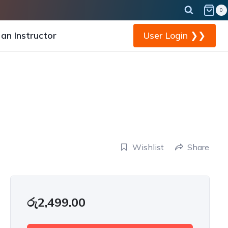
0
an Instructor
User Login ❯❯
Wishlist
Share
රු
2,499.00