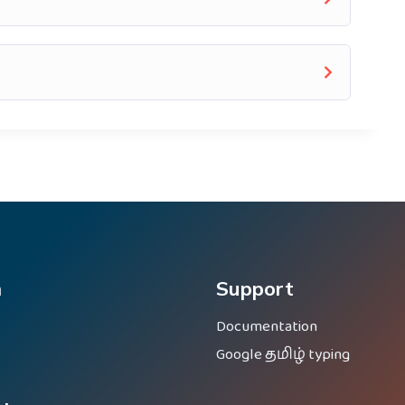
m
Support
Documentation
Google தமிழ் typing