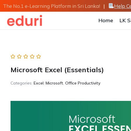
Skip
The No.1 e-Learning Platform in Sri Lanka!
|
Help C
to
content
Home
LK S
Microsoft Excel (Essentials)
Categories:
Excel
,
Microsoft
,
Office Productivity