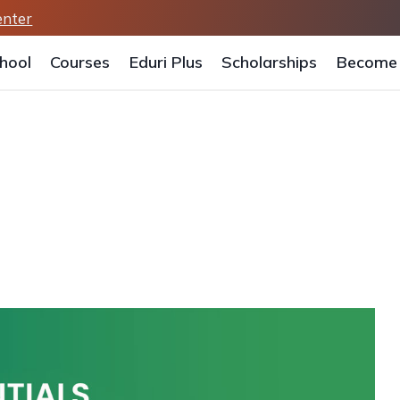
enter
hool
Courses
Eduri Plus
Scholarships
Become 