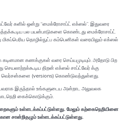
ட்வேர் களில் ஒன்று “மைக்ரோசாப்ட் எக்ஸல்”. இதுவரை
ன்படுத்தக்கூடிய பல பயன்பாடுகளை கொண்டது மைக்ரோசாப்ட்
 மிகப்பெரிய தொழில்நுட்ப கம்பெனிகள் வரையிலும் எக்ஸல்
ிக கடினமான கணக்குகள் வரை செய்யமுடியும். அதோடு பிற
 செயலாற்றக்கூடிய திறன் எக்ஸல் சாப்ட்வேர் க்கு
ல வெர்சன்களை (versions) கொண்டுவந்துள்ளது.
ிபுரிபவராக இருந்தால் உங்களுடைய அன்றாட அலுவலக
 பாடநெறி கைக்கொடுக்கும்.
ைகளும் உள்ளடக்கப்பட்டுள்ளது. மேலும் கற்கைநெறியினை
்கான சான்றிதழும் உள்ளடக்கப்பட்டுள்ளது.