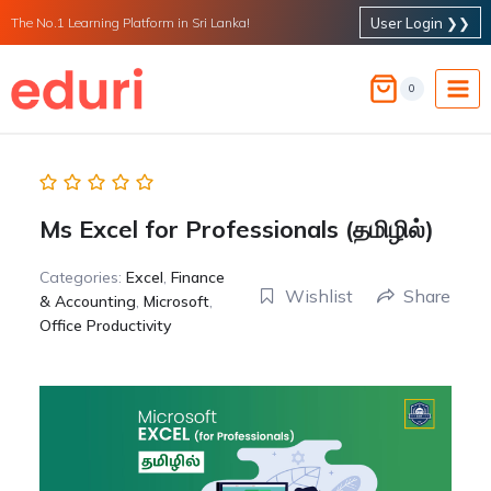
Skip
User Login ❯❯
The No.1 Learning Platform in Sri Lanka!
to
content
0
Ms Excel for Professionals (தமிழில்)
Categories:
Excel
,
Finance
Wishlist
Share
& Accounting
,
Microsoft
,
Office Productivity