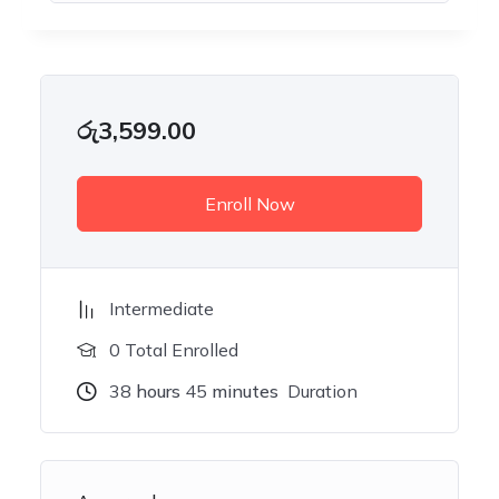
රු
3,599.00
Enroll Now
Intermediate
0 Total Enrolled
38
hours
45
minutes
Duration