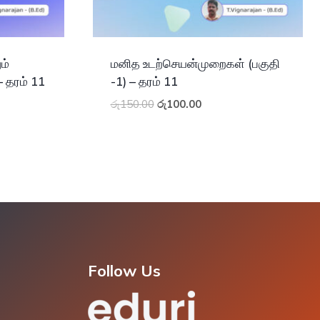
ம்
மனித உடற்செயன்முறைகள் (பகுதி
 தரம் 11
-1) – தரம் 11
Original
Current
රු
150.00
රු
100.00
price
price
was:
is:
රු150.00.
රු100.00.
Follow Us