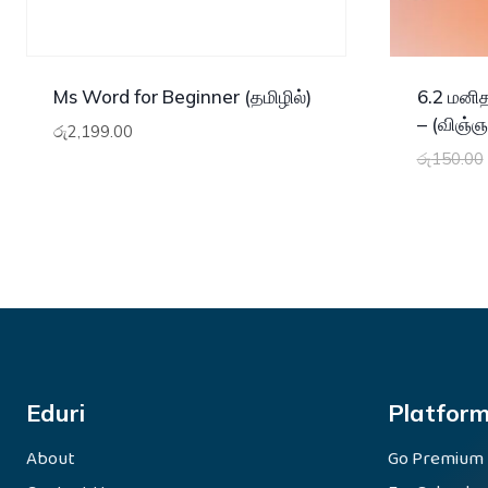
Ms Word for Beginner (தமிழில்)
6.2 மனி
– (விஞ்ஞ
රු
2,199.00
රු
150.00
Eduri
Platfor
About
Go Premium