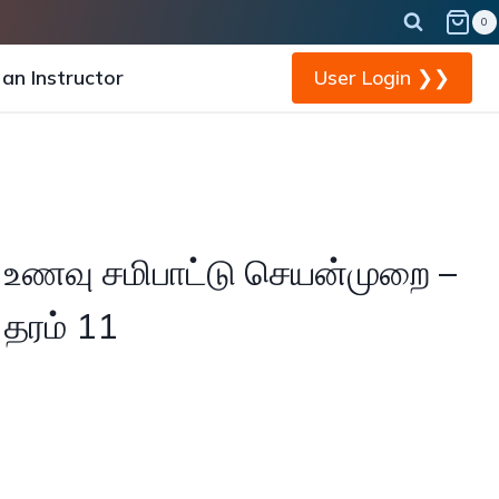
0
an Instructor
User Login ❯❯
 உணவு சமிபாட்டு செயன்முறை –
 தரம் 11
urrent
rice
: