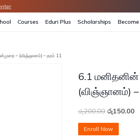
enter
hool
Courses
Eduri Plus
Scholarships
Become 
ன்முறை – (விஞ்ஞானம்) – தரம் 11
6.1 மனிதனின்
(விஞ்ஞானம்) –
Original
C
රු
200.00
රු
150.00
price
p
6.1
Enroll Now
was:
is
மனிதனின்